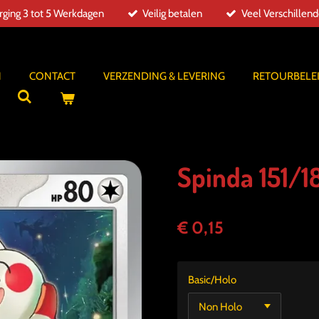
ging 3 tot 5 Werkdagen
Veilig betalen
Veel Verschillen
N
CONTACT
VERZENDING & LEVERING
RETOURBELE
Spinda 151/1
€ 0,15
Basic/Holo