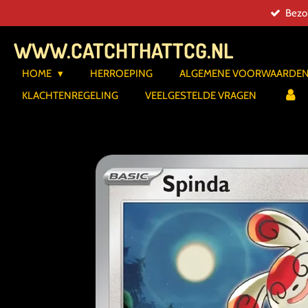
Bezor
Ga
direct
WWW.CATCHTHATTCG.NL
naar
de
HOME
HERROEPING
ALGEMENE VOORWAARDE
hoofdinhoud
KLACHTENREGELING
VEELGESTELDE VRAGEN