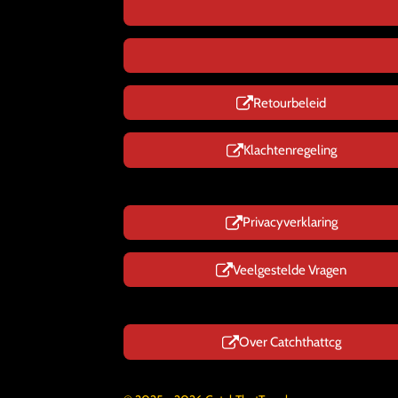
Retourbeleid
Klachtenregeling
Privacyverklaring
Veelgestelde Vragen
Over Catchthattcg