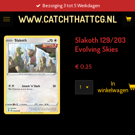
Bezorging 3 tot 5 Werkdagen
Ga
direct
WWW.CATCHTHATTCG.NL
naar
de
hoofdinhoud
Slakoth 129/203
Evolving Skies
€ 0,25
In
winkelwagen