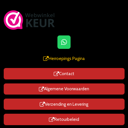
W
h
a
Herroepings Pagina
t
s
Contact
A
p
p
Algemene Voorwaarden
Verzending en Levering
Retourbeleid