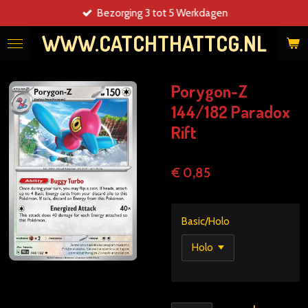
Bezorging 3 tot 5 Werkdagen
Ga
direct
WWW.CATCHTHATTCG.NL
naar
de
hoofdinhoud
Porygon-Z
144/182 Paradox
Rift
€ 0,85
Basic/Holo