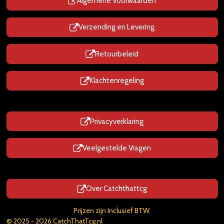
p
Algemene Voorwaarden
Verzending en Levering
Retourbeleid
Klachtenregeling
Privacyverklaring
Veelgestelde Vragen
Over Catchthattcg
Prijzen zijn Inclusief BTW
© 2025 - 2026 CatchThatTcg.nl