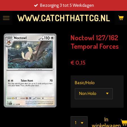
Bezorging 3 tot 5 Werkdagen
Ga
direct
WWW.CATCHTHATTCG.NL
naar
de
hoofdinhoud
Noctowl 127/162
Temporal Forces
€ 0,15
Basic/Holo
In
winkelwagen