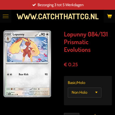
Bezorging 3 tot 5 Werkdagen
Ga
direct
WWW.CATCHTHATTCG.NL
naar
de
hoofdinhoud
Lopunny 084/131
Prismatic
Evolutions
€ 0,25
Basic/Holo