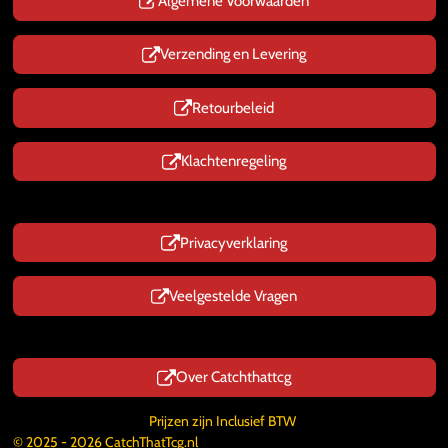
p
Algemene Voorwaarden
Verzending en Levering
Retourbeleid
Klachtenregeling
Privacyverklaring
Veelgestelde Vragen
Over Catchthattcg
Prijzen zijn Inclusief BTW
© 2025 - 2026 CatchThatTcg.nl