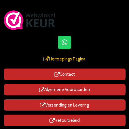
W
h
a
Herroepings Pagina
t
s
Contact
A
p
p
Algemene Voorwaarden
Verzending en Levering
Retourbeleid