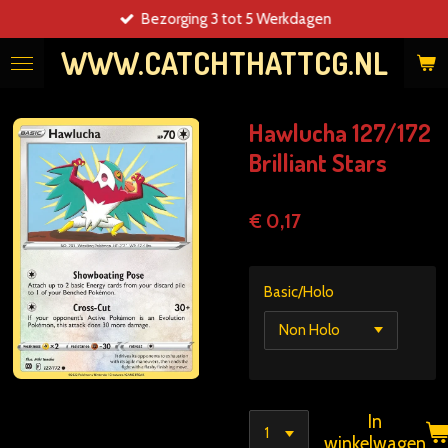
Bezorging 3 tot 5 Werkdagen
Ga
direct
WWW.CATCHTHATTCG.NL
naar
de
hoofdinhoud
Hawlucha 127/172
Brilliant Stars
€ 0,17
Basic/Holo
In
winkelwagen