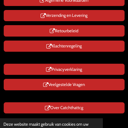
p
Algemene Voorwaarden
Verzending en Levering
Retourbeleid
Klachtenregeling
Privacyverklaring
Veelgestelde Vragen
Over Catchthattcg
Prijzen zijn Inclusief BTW
Deze website maakt gebruik van cookies om uw
© 2025 - 2026 CatchThatTcg.nl