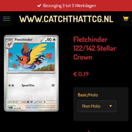
Bezorging 3 tot 5 Werkdagen
Ga
direct
WWW.CATCHTHATTCG.NL
naar
de
hoofdinhoud
Fletchinder
122/142 Stellar
Crown
€ 0,19
Basic/Holo