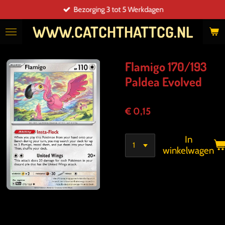
Bezorging 3 tot 5 Werkdagen
Ga
direct
WWW.CATCHTHATTCG.NL
naar
de
hoofdinhoud
Flamigo 170/193
Paldea Evolved
€ 0,15
In
winkelwagen