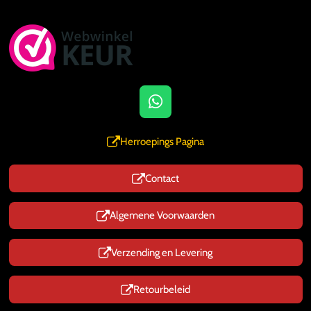
W
h
a
Herroepings Pagina
t
s
Contact
A
p
p
Algemene Voorwaarden
Verzending en Levering
Retourbeleid