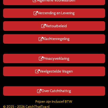
p
Algemene Voorwaarden
Verzending en Levering
Retourbeleid
Klachtenregeling
Privacyverklaring
Veelgestelde Vragen
Over Catchthattcg
Prijzen zijn Inclusief BTW
© 2025 - 2026 CatchThatTcg.nl