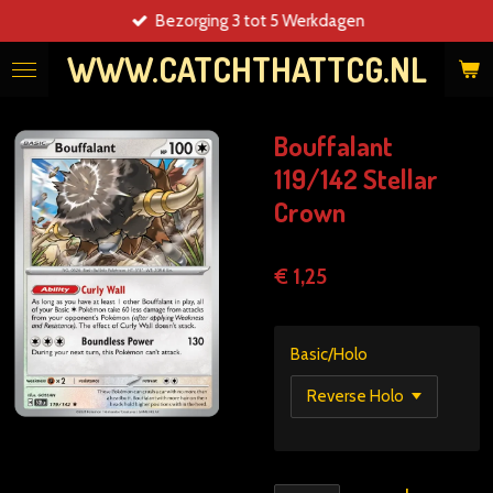
Bezorging 3 tot 5 Werkdagen
Ga
direct
WWW.CATCHTHATTCG.NL
naar
de
hoofdinhoud
Bouffalant
119/142 Stellar
Crown
€ 1,25
Basic/Holo