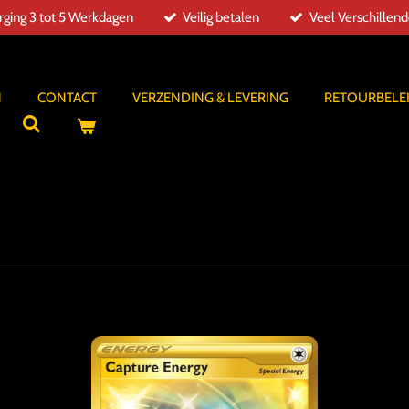
ging 3 tot 5 Werkdagen
Veilig betalen
Veel Verschillen
N
CONTACT
VERZENDING & LEVERING
RETOURBELE