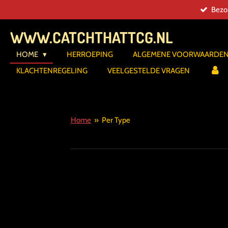
Bezor
Ga
direct
WWW.CATCHTHATTCG.NL
naar
de
HOME
HERROEPING
ALGEMENE VOORWAARDE
hoofdinhoud
KLACHTENREGELING
VEELGESTELDE VRAGEN
Home
»
Per Type