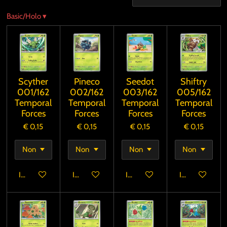
Basic/Holo
▾
Scyther
Pineco
Seedot
Shiftry
001/162
002/162
003/162
005/162
Temporal
Temporal
Temporal
Temporal
Forces
Forces
Forces
Forces
€ 0,15
€ 0,15
€ 0,15
€ 0,15
In winkelwagen
In winkelwagen
In winkelwagen
In winkelwage