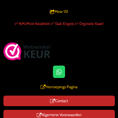
Mew 151
✅️ NM/Mint Kwaliteit
✅️ Taal: Engels
✅️ Orginele Kaart
W
h
a
Herroepings Pagina
t
s
Contact
A
p
p
Algemene Voorwaarden