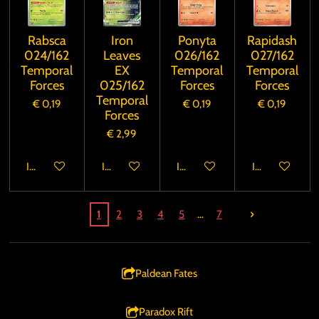
Rabsca
Iron
Ponyta
Rapidash
024/162
Leaves
026/162
027/162
Temporal
EX
Temporal
Temporal
Forces
025/162
Forces
Forces
Temporal
€ 0,19
€ 0,19
€ 0,19
Forces
€ 2,99
In winkelwagen
In winkelwagen
In winkelwagen
In winkelwage
1
2
3
4
5
7
Paldean Fates
Paradox Rift