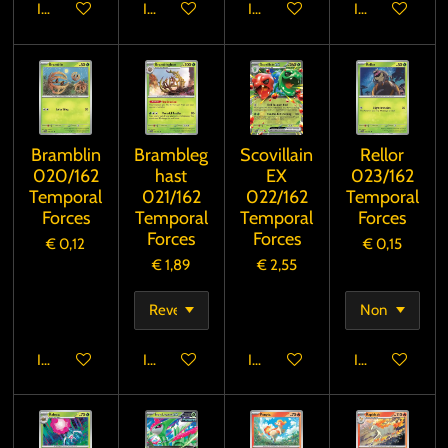
In winkelwagen
In winkelwagen
In winkelwagen
In winkelwage
Bramblin
Brambleg
Scovillain
Rellor
020/162
hast
EX
023/162
Temporal
021/162
022/162
Temporal
Forces
Temporal
Temporal
Forces
Forces
Forces
€ 0,12
€ 0,15
€ 1,89
€ 2,55
In winkelwagen
In winkelwagen
In winkelwagen
In winkelwage