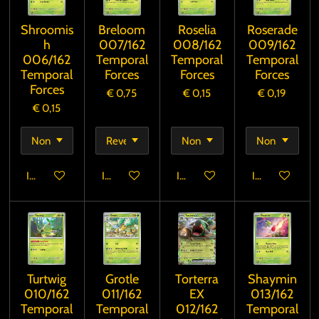
Shroomis
Breloom
Roselia
Roserade
h
007/162
008/162
009/162
006/162
Temporal
Temporal
Temporal
Temporal
Forces
Forces
Forces
Forces
€ 0,75
€ 0,15
€ 0,19
€ 0,15
In winkelwagen
In winkelwagen
In winkelwagen
In winkelwage
Turtwig
Grotle
Torterra
Shaymin
010/162
011/162
EX
013/162
Temporal
Temporal
012/162
Temporal