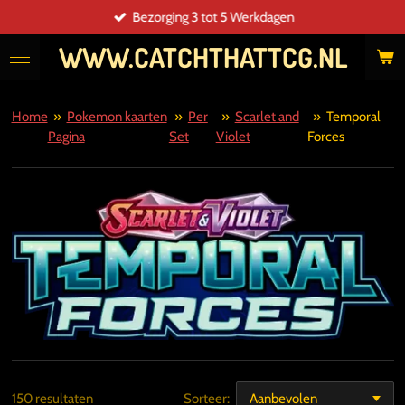
Bezorging 3 tot 5 Werkdagen
Ga
direct
WWW.CATCHTHATTCG.NL
naar
de
hoofdinhoud
Home
»
Pokemon kaarten
»
Per
»
Scarlet and
»
Temporal
Pagina
Set
Violet
Forces
150 resultaten
Sorteer: