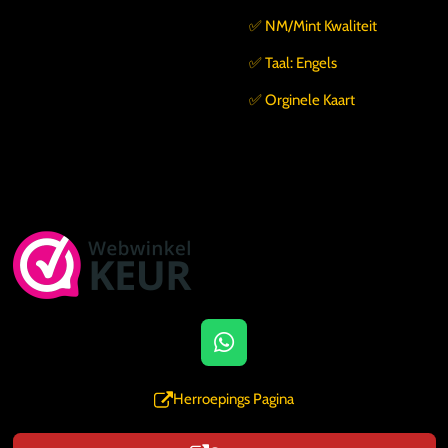
✅️ NM/Mint Kwaliteit
✅️ Taal: Engels
✅️ Orginele Kaart
W
h
a
Herroepings Pagina
t
s