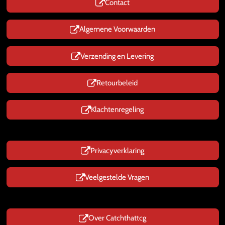
Contact
A
p
p
Algemene Voorwaarden
Verzending en Levering
Retourbeleid
Klachtenregeling
Privacyverklaring
Veelgestelde Vragen
Over Catchthattcg