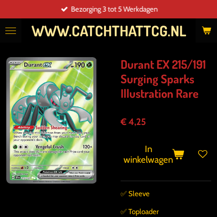
Bezorging 3 tot 5 Werkdagen
Ga
direct
WWW.CATCHTHATTCG.NL
naar
de
hoofdinhoud
Durant EX 215/191
Surging Sparks
Illustration Rare
€ 4,25
In
winkelwagen
✅️ Sleeve
✅️ Toploader