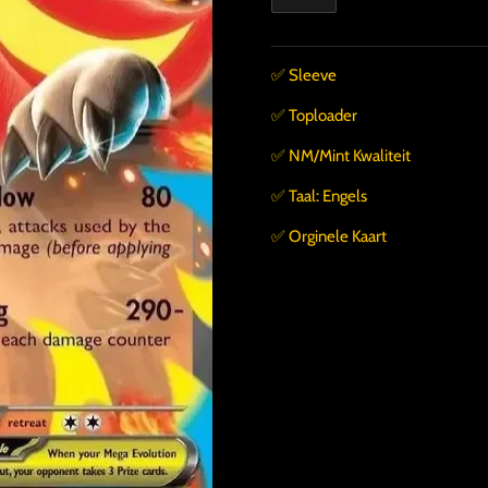
✅️ Sleeve
✅️ Toploader
✅️ NM/Mint Kwaliteit
✅️ Taal: Engels
✅️ Orginele Kaart