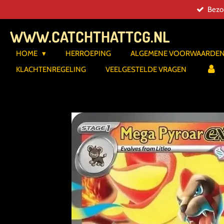
Bezor
Ga
direct
WWW.CATCHTHATTCG.NL
naar
de
HOME
HERROEPING
ALGEMENE VOORWAARDE
hoofdinhoud
KLACHTENREGELING
VEELGESTELDE VRAGEN