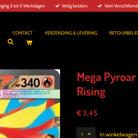
ging 3 tot 5 Werkdagen
Veilig betalen
Veel Verschillen
N
CONTACT
VERZENDING & LEVERING
RETOURBELE
Mega Pyroar
Rising
€ 2,45
In winkelwagen