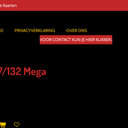
de Kaarten
ID
PRIVACYVERKLARING
OVER ONS
VOOR CONTACT KUN JE HIER KLIKKEN.
7/132 Mega