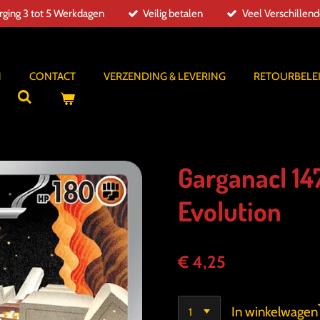
ging 3 tot 5 Werkdagen
Veilig betalen
Veel Verschillen
N
CONTACT
VERZENDING & LEVERING
RETOURBELE
Garganacl 14
Evolution
€ 4,25
In winkelwagen