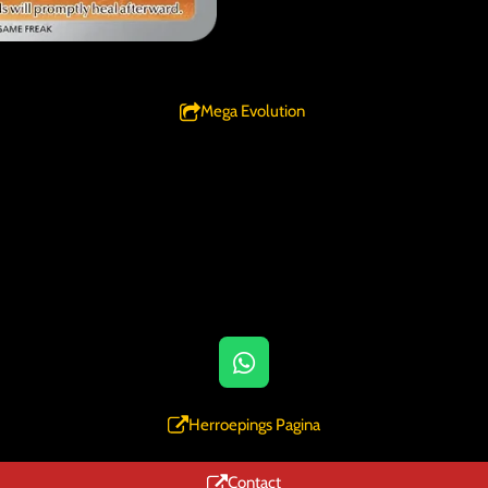
Mega Evolution
W
h
a
Herroepings Pagina
t
s
Contact