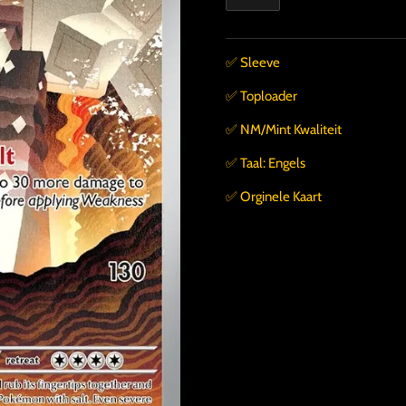
✅️ Sleeve
✅️ Toploader
✅️ NM/Mint Kwaliteit
✅️ Taal: Engels
✅️ Orginele Kaart