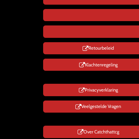
Retourbeleid
Klachtenregeling
Privacyverklaring
Veelgestelde Vragen
Over Catchthattcg