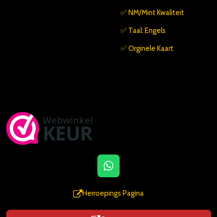
✅️ NM/Mint Kwaliteit
✅️ Taal: Engels
✅️ Orginele Kaart
W
h
a
Herroepings Pagina
t
s