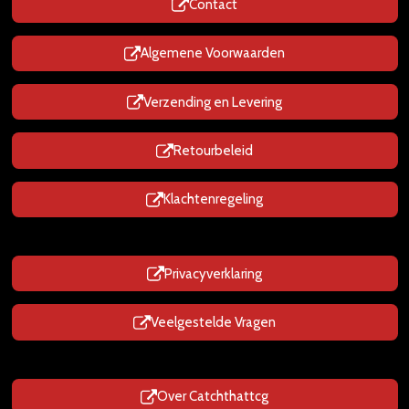
Contact
A
p
p
Algemene Voorwaarden
Verzending en Levering
Retourbeleid
Klachtenregeling
Privacyverklaring
Veelgestelde Vragen
Over Catchthattcg