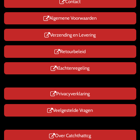
Contact
A
p
p
Algemene Voorwaarden
Verzending en Levering
Retourbeleid
Klachtenregeling
Privacyverklaring
Veelgestelde Vragen
Over Catchthattcg