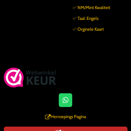
✅️ NM/Mint Kwaliteit
✅️ Taal: Engels
✅️ Orginele Kaart
W
h
a
Herroepings Pagina
t
s