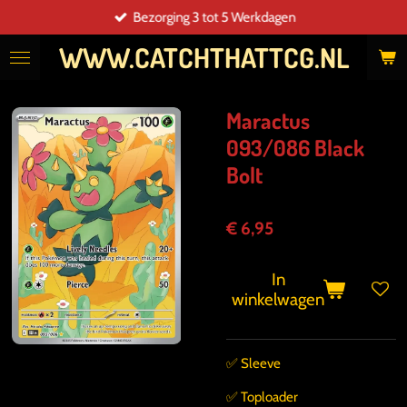
Bezorging 3 tot 5 Werkdagen
Ga
direct
WWW.CATCHTHATTCG.NL
naar
de
hoofdinhoud
Maractus
093/086 Black
Bolt
€ 6,95
In
winkelwagen
✅️ Sleeve
✅️ Toploader