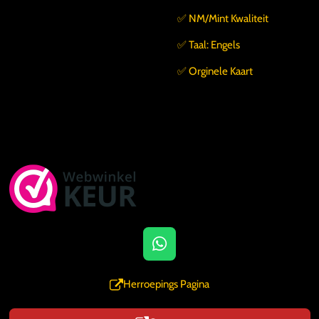
✅️ NM/Mint Kwaliteit
✅️ Taal: Engels
✅️ Orginele Kaart
W
h
a
Herroepings Pagina
t
s