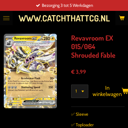
Bezorging 3 tot 5 Werkdagen
Ga
direct
WWW.CATCHTHATTCG.NL
naar
de
hoofdinhoud
Revavroom EX
015/064
Shrouded Fable
€ 3,99
In
winkelwagen
✅️ Sleeve
✅️ Toploader