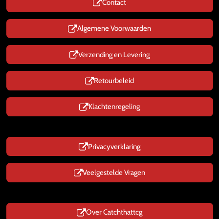
Contact
A
p
p
Algemene Voorwaarden
Verzending en Levering
Retourbeleid
Klachtenregeling
Privacyverklaring
Veelgestelde Vragen
Over Catchthattcg