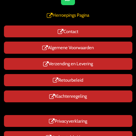
W
h
a
Herroepings Pagina
t
s
Contact
A
p
p
Algemene Voorwaarden
Verzending en Levering
Retourbeleid
Klachtenregeling
Privacyverklaring