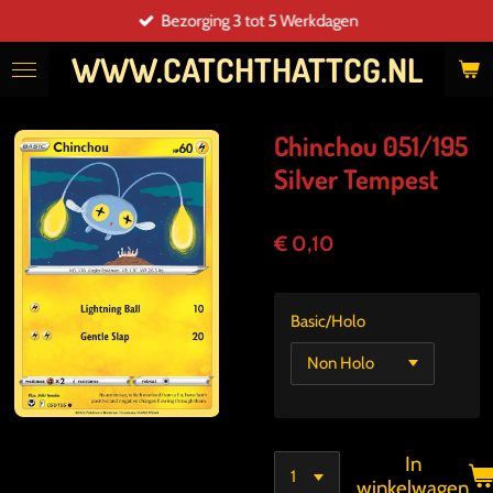
Bezorging 3 tot 5 Werkdagen
Ga
direct
WWW.CATCHTHATTCG.NL
naar
de
hoofdinhoud
Chinchou 051/195
Silver Tempest
€ 0,10
Basic/Holo
In
winkelwagen