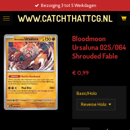
Bezorging 3 tot 5 Werkdagen
Ga
direct
WWW.CATCHTHATTCG.NL
naar
de
hoofdinhoud
Bloodmoon
Ursaluna 025/064
Shrouded Fable
€ 0,99
Basic/Holo