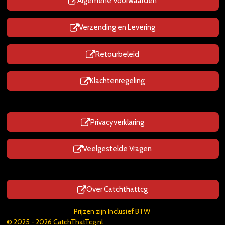
p
Algemene Voorwaarden
Verzending en Levering
Retourbeleid
Klachtenregeling
Privacyverklaring
Veelgestelde Vragen
Over Catchthattcg
Prijzen zijn Inclusief BTW
© 2025 - 2026 CatchThatTcg.nl