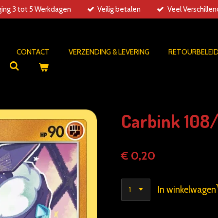
ing 3 tot 5 Werkdagen
Veilig betalen
Veel Verschille
CONTACT
VERZENDING & LEVERING
RETOURBELEI
Carbink 108/
€ 0,20
In winkelwagen