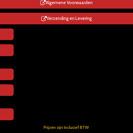
p
Algemene Voorwaarden
Verzending en Levering
Prijzen zijn Inclusief BTW