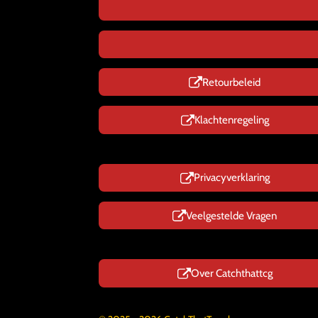
Retourbeleid
Klachtenregeling
Privacyverklaring
Veelgestelde Vragen
Over Catchthattcg