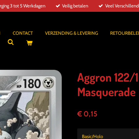
ging 3 tot 5 Werkdagen
Veilig betalen
Veel Verschillen
N
CONTACT
VERZENDING & LEVERING
RETOURBELE
Aggron 122/1
Masquerade
€ 0,15
Basic/Holo