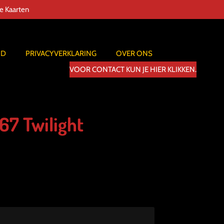
de Kaarten
ID
PRIVACYVERKLARING
OVER ONS
VOOR CONTACT KUN JE HIER KLIKKEN.
67 Twilight