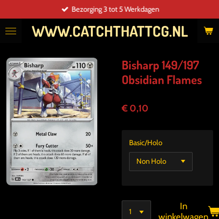
Bezorging 3 tot 5 Werkdagen
Ga
direct
WWW.CATCHTHATTCG.NL
naar
de
hoofdinhoud
Bisharp 149/197
Obsidian Flames
€ 0,10
Basic/Holo
In
winkelwagen