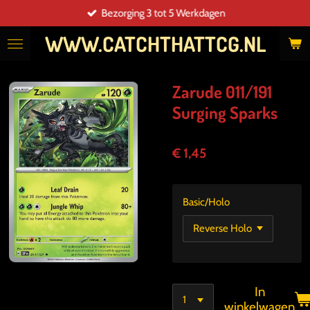
Bezorging 3 tot 5 Werkdagen
Ga
direct
WWW.CATCHTHATTCG.NL
naar
de
hoofdinhoud
Zarude 011/191
Surging Sparks
€ 1,45
Basic/Holo
In
winkelwagen