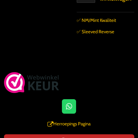
✅️ NM/Mint Kwaliteit
✅️ Sleeved Reverse
W
h
a
Herroepings Pagina
t
s