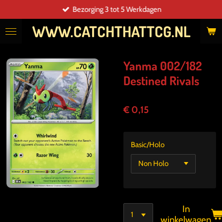
Bezorging 3 tot 5 Werkdagen
Ga
direct
WWW.CATCHTHATTCG.NL
naar
de
hoofdinhoud
Yanma 002/182
Destined Rivals
€ 0,15
Basic/Holo
In
winkelwagen