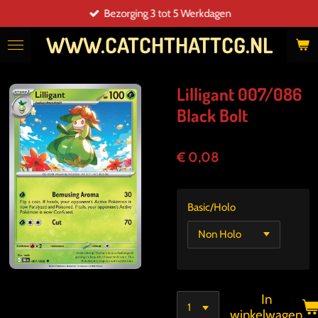
Bezorging 3 tot 5 Werkdagen
Ga
direct
WWW.CATCHTHATTCG.NL
naar
de
hoofdinhoud
Lilligant 007/086
Black Bolt
€ 0,08
Basic/Holo
In
winkelwagen