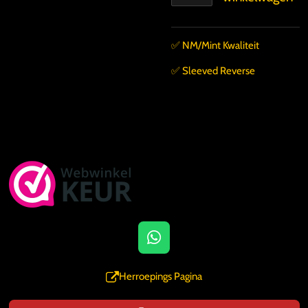
✅️ NM/Mint Kwaliteit
✅️ Sleeved Reverse
W
h
a
Herroepings Pagina
t
s