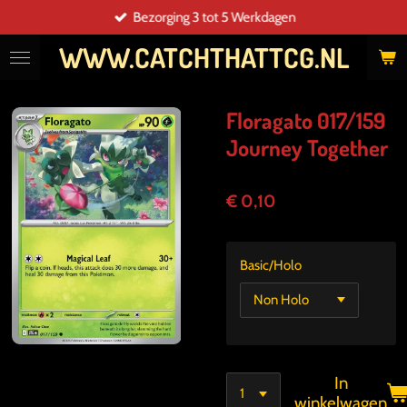
Bezorging 3 tot 5 Werkdagen
Ga
direct
WWW.CATCHTHATTCG.NL
naar
de
hoofdinhoud
Floragato 017/159
Journey Together
€ 0,10
Basic/Holo
In
winkelwagen