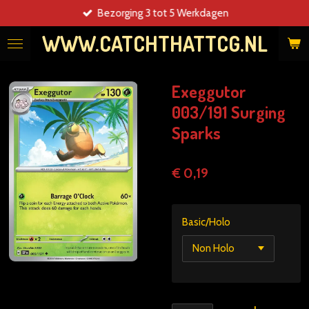
Bezorging 3 tot 5 Werkdagen
Ga
direct
WWW.CATCHTHATTCG.NL
naar
de
hoofdinhoud
Exeggutor
003/191 Surging
Sparks
€ 0,19
Basic/Holo