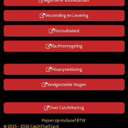
p
Algemene Voorwaarden
Verzending en Levering
Retourbeleid
Klachtenregeling
Privacyverklaring
Veelgestelde Vragen
Over Catchthattcg
Prijzen zijn Inclusief BTW
© 2025 - 2026 CatchThatTcg.nl