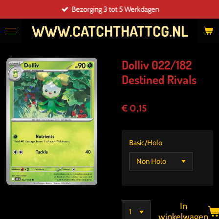
Bezorging 3 tot 5 Werkdagen
Ga
direct
WWW.CATCHTHATTCG.NL
naar
de
hoofdinhoud
Dolliv 022/182
Destined Rivals
€ 0,15
Basic/Holo
In
winkelwagen