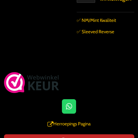
✅️ NM/Mint Kwaliteit
✅️ Sleeved Reverse
W
h
a
Herroepings Pagina
t
s