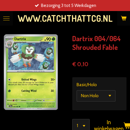
Bezorging 3 tot 5 Werkdagen
Ga
direct
WWW.CATCHTHATTCG.NL
naar
de
hoofdinhoud
Dartrix 004/064
Shrouded Fable
€ 0,10
Basic/Holo
In
winkelwagen