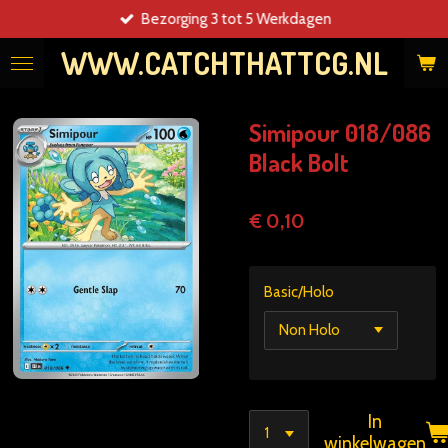
Bezorging 3 tot 5 Werkdagen
Ga
direct
WWW.CATCHTHATTCG.NL
naar
de
hoofdinhoud
Simipour 018/086
Black Bolt
€ 0,10
Basic/Holo
In
winkelwagen