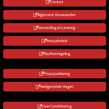
Contact
A
p
p
Algemene Voorwaarden
Verzending en Levering
Retourbeleid
Klachtenregeling
Privacyverklaring
Veelgestelde Vragen
Over Catchthattcg