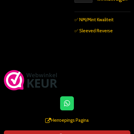
✅️ NM/Mint Kwaliteit
✅️ Sleeved Reverse
W
h
a
Herroepings Pagina
t
s