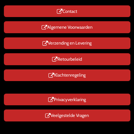
t
s
Contact
A
p
p
Algemene Voorwaarden
Verzending en Levering
Retourbeleid
Klachtenregeling
Privacyverklaring
Veelgestelde Vragen