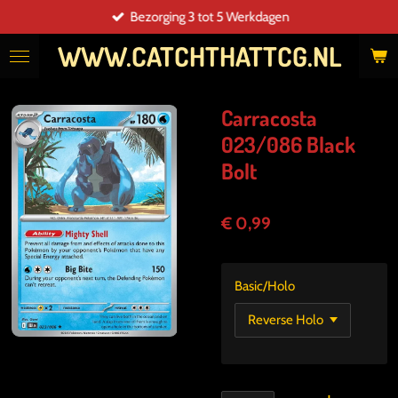
Bezorging 3 tot 5 Werkdagen
Ga
direct
WWW.CATCHTHATTCG.NL
naar
de
hoofdinhoud
Carracosta
023/086 Black
Bolt
€ 0,99
Basic/Holo