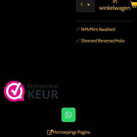
In
winkelwagen
✅️ NM/Mint Kwaliteit
✅️ Sleeved Reverse/Holo
W
h
a
Herroepings Pagina