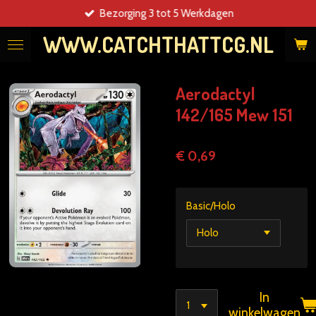
Bezorging 3 tot 5 Werkdagen
Ga
direct
WWW.CATCHTHATTCG.NL
naar
de
hoofdinhoud
Aerodactyl
142/165 Mew 151
€ 0,69
Basic/Holo
In
winkelwagen