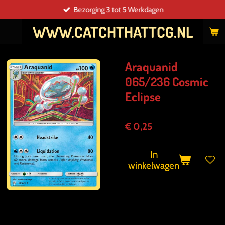
Bezorging 3 tot 5 Werkdagen
Ga
direct
WWW.CATCHTHATTCG.NL
naar
de
hoofdinhoud
Araquanid
065/236 Cosmic
Eclipse
€ 0,25
In
winkelwagen