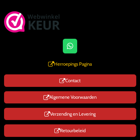
W
h
a
Herroepings Pagina
t
s
Contact
A
p
p
Algemene Voorwaarden
Verzending en Levering
Retourbeleid