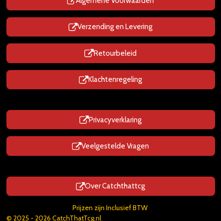
p
Algemene Voorwaarden
Verzending en Levering
Retourbeleid
Klachtenregeling
Privacyverklaring
Veelgestelde Vragen
Over Catchthattcg
Prijzen zijn Inclusief BTW
© 2025 - 2026 CatchThatTcg.nl