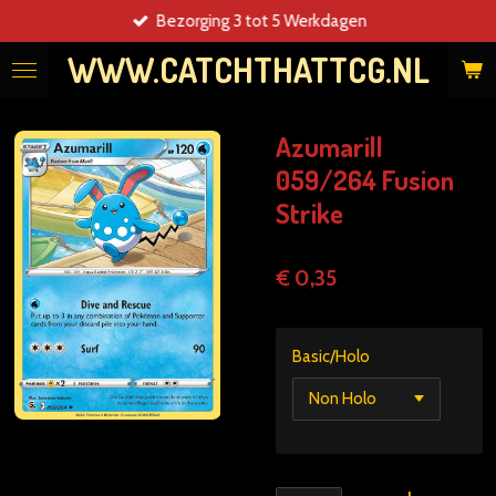
Bezorging 3 tot 5 Werkdagen
Ga
direct
WWW.CATCHTHATTCG.NL
naar
de
hoofdinhoud
Azumarill
059/264 Fusion
Strike
€ 0,35
Basic/Holo